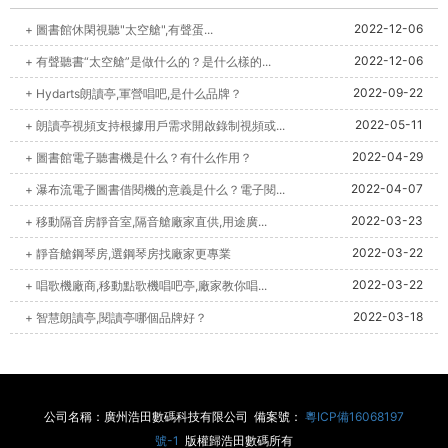
2022-12-06
+ 圖書館休閑視聽"太空艙",有聲蛋...
2022-12-06
+ 有聲聽書“太空艙”是做什么的？是什么樣的...
2022-09-22
+ Hydarts朗讀亭,軍營唱吧,是什么品牌？
2022-05-11
+ 朗讀亭視頻支持根據用戶需求開啟錄制視頻或...
2022-04-29
+ 圖書館電子聽書機是什么？有什么作用？
2022-04-07
+ 瀑布流電子圖書借閱機的意義是什么？電子閱...
2022-03-23
+ 移動隔音房靜音室,隔音艙廠家直供,用途廣...
2022-03-22
+ 靜音艙鋼琴房,選鋼琴房找廠家更專業
2022-03-22
+ 唱歌機廠商,移動點歌機唱吧亭,廠家教你唱...
2022-03-18
+ 智慧朗讀亭,閱讀亭哪個品牌好？
公司名稱：廣州浩田數碼科技有限公司 備案號：
粵ICP備16068197
號-1
版權歸浩田數碼所有