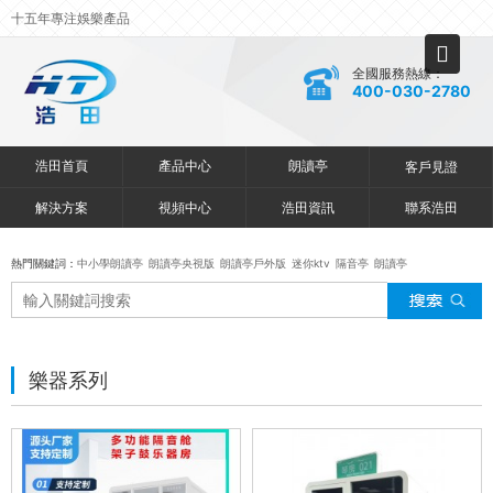
十五年專注娛樂產品
全國服務熱線：
400-030-2780
浩田首頁
產品中心
朗讀亭
客戶見證
解決方案
視頻中心
浩田資訊
聯系浩田
熱門關鍵詞：
中小學朗讀亭
朗讀亭央視版
朗讀亭戶外版
迷你ktv
隔音亭
朗讀亭
樂器系列