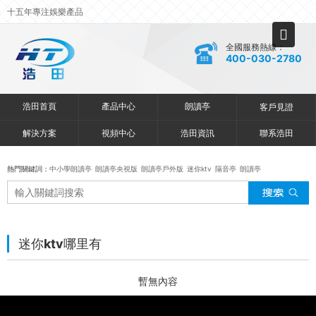
十五年專注娛樂產品
全國服務熱線：
400-030-2780
浩田首頁
產品中心
朗讀亭
客戶見證
解決方案
視頻中心
浩田資訊
聯系浩田
熱門關鍵詞：
中小學朗讀亭
朗讀亭央視版
朗讀亭戶外版
迷你ktv
隔音亭
朗讀亭
迷你ktv哪里有
暫無內容