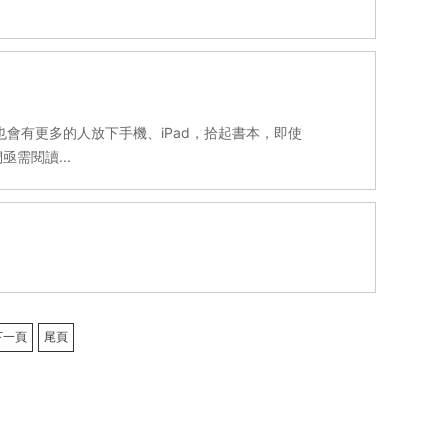
會有更多的人放下手機、iPad，拾起書本，即使
需閱讀...
下一頁
尾頁