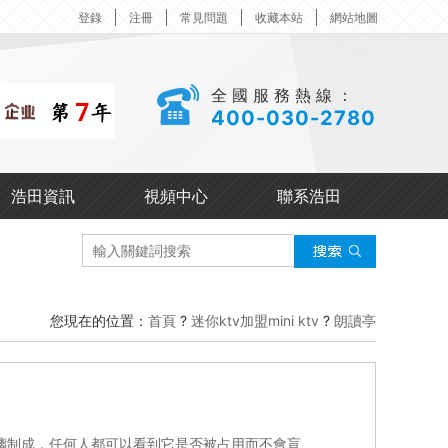
登錄
注冊
常見問題
收藏本站
網站地圖
全國服務熱線：
400-030-2780
浩田資訊
視頻中心
聯系浩田
您現在的位置：
首頁
?
迷你ktv加盟mini ktv
?
朗讀亭
璃制成，任何人都可以看到它是否被占用而不會盲