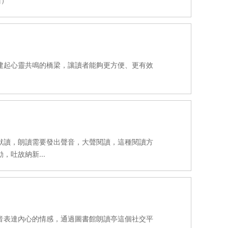
面）
建起心靈共鳴的橋梁，讓讀者能夠更方便、更有效
默讀，朗讀需要發出聲音，大聲閱讀，這種閱讀方
吐故納新...
音表達內心的情感，通過圖書館朗讀亭這個社交平