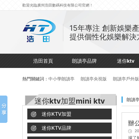
歡迎光臨廣州浩田數碼科技有限公司官網！
15年專注
創新娛樂
提供個性化娛樂解決
浩田首頁
朗讀亭品牌
迷你ktv
熱門關鍵詞：
中小學朗讀亭
朗讀亭央視版
朗讀亭戶外版
迷你ktv加盟mini ktv
朗讀
迷你KTV加盟
辦
迷你KTV品牌
20
據了