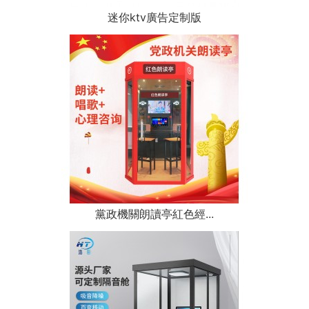
迷你ktv廣告定制版
黨政機關朗讀亭紅色經...