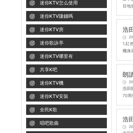
迷你KTV怎么使用
目地
迷你KTV賺錢嗎
浩
迷你KTV房
20
迷你歌詠亭
1.
機身
迷你KTV哪里有
共享K吧
朗
20
迷你KTV機
浩田
70
迷你KTV安裝
全民K歌
浩
唱吧歌曲
20