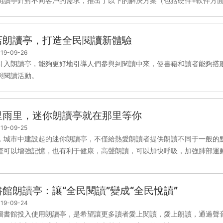
朗讀亭針對不同客戶的需求，推出了以下的解決方案（包括硬件+軟件方
店朗讀亭，打造全民閱讀新體驗
19-09-26
引入朗讀亭，能夠更好地引導人們參與到閱讀中來，使書籍和讀者能夠搭
與閱讀活動。
里雨里，迷你朗讀亭就在那里等你
19-09-25
，城市中建設起的迷你朗讀亭，不僅給熱愛朗讀者提供朗讀不同于一般的
僅可以增強記憶，也有利于健康，高聲朗讀，可以加快呼吸，加強肺部運動，
書館朗讀亭：讓“全民閱讀”變成“全民悅讀”
19-09-24
圖書館投入使用朗讀亭，是希望讓更多讀者愛上閱讀，愛上朗讀，通過聲