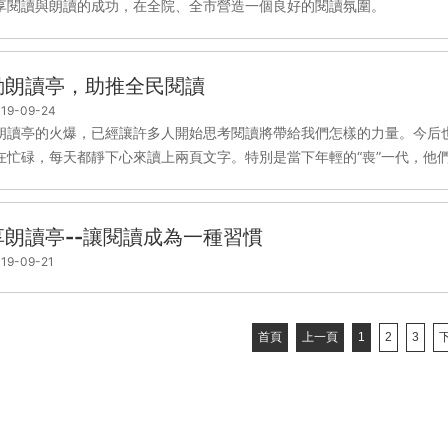
享閱讀與朗讀的成功，在全院、全市營造一個良好的閱讀氛圍。
動朗讀亭，助推全民閱讀
19-09-24
朗讀亭的火爆，已經讓許多人開始思考閱讀將帶給我們怎樣的力量。今后也
在忙碌，每天都靜下心來讀上兩頁文字。特別是當下年輕的“喪”一代，他們亟
享朗讀亭--讓閱讀成為一種習慣
19-09-21
首頁
上一頁
1
2
3