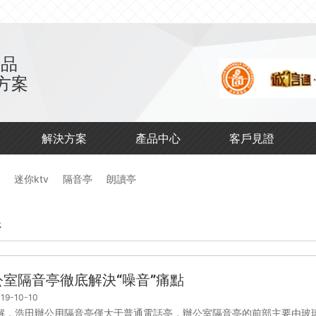
產品
方案
解決方案
產品中心
客戶見證
迷你ktv
隔音亭
朗讀亭
亭
公室隔音亭徹底解決“噪音”痛點
19-10-10
解，浩田辦公用隔音亭僅大于普通電話亭，辦公室隔音亭的前部主要由玻