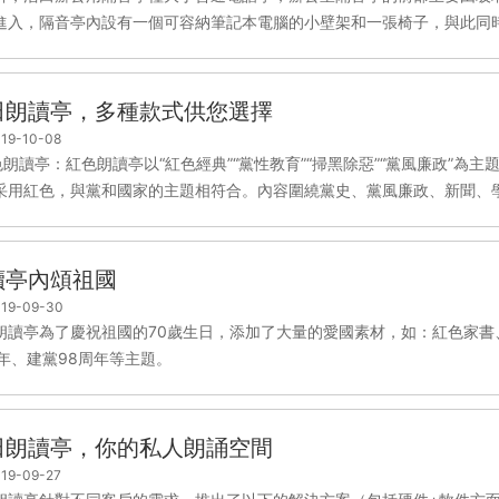
進入，隔音亭內設有一個可容納筆記本電腦的小壁架和一張椅子，與此同時，
田朗讀亭，多種款式供您選擇
19-10-08
紅色朗讀亭：紅色朗讀亭以“紅色經典”“黨性教育”“掃黑除惡”“黨風廉政”
采用紅色，與黨和國家的主題相符合。內容圍繞黨史、黨風廉政、新聞、學.
讀亭內頌祖國
19-09-30
朗讀亭為了慶祝祖國的70歲生日，添加了大量的愛國素材，如：紅色家
周年、建黨98周年等主題。
田朗讀亭，你的私人朗誦空間
19-09-27