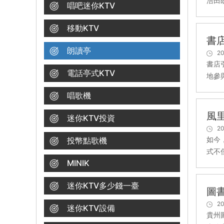
浩田
唱吧迷你KTV
移動KTV
書
朗讀亭
20
書店
電話亭式KTV
地參
唱歌機
風
迷你KTV投資
20
如今
投幣點歌機
式不
MINIK
迷你KTV多少錢一臺
圖
20
迷你KTV設備
貴州