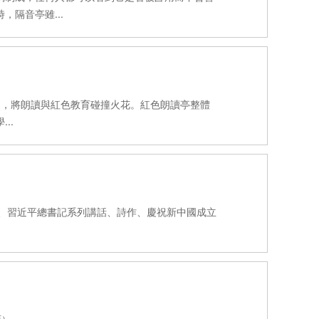
隔音亭雖...
為主題，將朗讀與紅色教育碰撞火花。紅色朗讀亭整體
..
書、習近平總書記系列講話、詩作、慶祝新中國成立