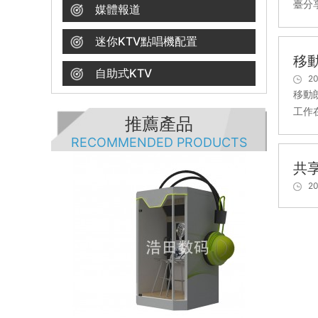
臺分
媒體報道
迷你KTV點唱機配置
移
自助式KTV
20
移動
工作
推薦產品
RECOMMENDED PRODUCTS
共
20