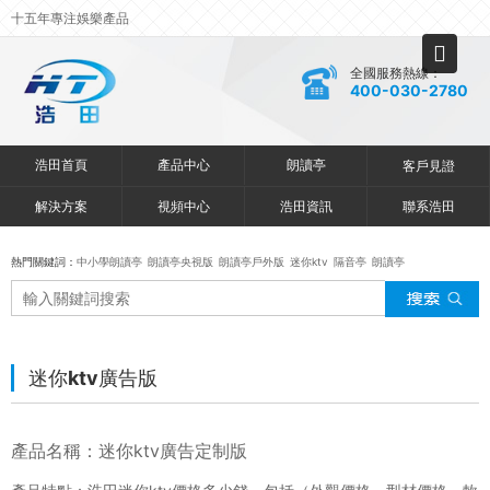
十五年專注娛樂產品
全國服務熱線：
400-030-2780
浩田首頁
產品中心
朗讀亭
客戶見證
解決方案
視頻中心
浩田資訊
聯系浩田
熱門關鍵詞：
中小學朗讀亭
朗讀亭央視版
朗讀亭戶外版
迷你ktv
隔音亭
朗讀亭
迷你ktv廣告版
產品名稱：迷你ktv廣告定制版