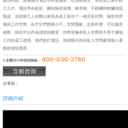
產品特點：這臺隔音電話亭和會議室，以消除噪音，幫助員工集中精
力工作。電話亭由框架、鋼化隔音玻璃、吸音棉、不銹鋼和耐臟地毯
制成，這款吸引人的辦公家具為員工提供了一個完全封閉、隔音和舒
適的工作空間。由于它們體積小巧，空間寬敞，足夠舒適，可以隨意
移動，因此可以作為理想的艙室，供希望擁有私人空間而不受干擾地
工作的員工使用。他們是打電話、視頻聊天和在私人空間處理個人事
務的理想選擇。
400-030-2780
全國24小時咨詢熱線：
分享到：
詳細介紹