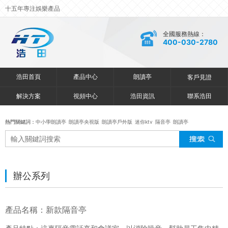
十五年專注娛樂產品
全國服務熱線：
400-030-2780
浩田首頁
產品中心
朗讀亭
客戶見證
解決方案
視頻中心
浩田資訊
聯系浩田
熱門關鍵詞：
中小學朗讀亭
朗讀亭央視版
朗讀亭戶外版
迷你ktv
隔音亭
朗讀亭
辦公系列
產品名稱：新款隔音亭