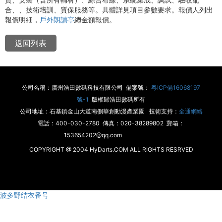
合、、技術培訓、質保服務等。具體詳見項目參數要求。報價人列出
報價明細，
戶外朗讀亭
總金額報價。
返回列表
公司名稱：廣州浩田數碼科技有限公司 備案號：
粵ICP備16068197
號-1
版權歸浩田數碼所有
公司地址：石基鎮金山大道南側華創動漫產業園 技術支持：
全通網絡
電話：400-030-2780 傳真：020-38289802 郵箱：
153654202@qq.com
COPYRIGHT @ 2004 HyDarts.COM ALL RIGHTS RESRVED
波多野结衣番号