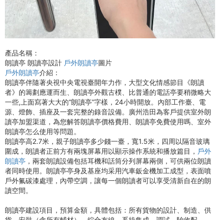
產品名稱：
朗讀亭 朗讀亭設計
戶外朗讀亭
圖片
戶外朗讀亭
介紹：
朗讀亭伴隨著央視中央電視臺開年力作，大型文化情感節目《朗讀
者》的籌劃應運而生、朗讀亭外觀古樸、比普通的電話亭要稍微略大
一些,上面寫著大大的“朗讀亭”字樣，24小時開放。內部工作臺、電
源、燈飾、插座及一套完整的錄音設備。廣州浩田為客戶提供室外朗
讀亭加盟渠道，為您解答朗讀亭價格費用、朗讀亭免費使用嗎、室外
朗讀亭怎么使用等問題。
朗讀亭高2.7米，親子朗讀亭多少錢一臺，寬1.5米，四周以隔音玻璃
圍成，朗讀者正前方有兩塊屏幕用以顯示操作系統和播放篇目，
戶外
朗讀亭
，兩套朗讀設備包括耳機和話筒分列屏幕兩側，可供兩位朗讀
者同時使用。朗讀亭亭身及基座均采用汽車鈑金機加工成型，表面噴
戶外氟碳漆處理，內帶空調，讓每一個朗讀者可以享受清新自在的朗
讀空間。
朗讀亭建設項目，預算金額，具體包括：所有貨物的設計、制造、供
貨、安裝（含所有輔材）、綜合布線、系統集成、調試、驗收配