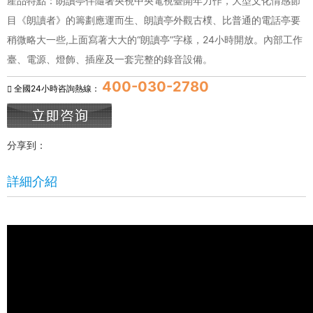
產品特點：朗讀亭伴隨著央視中央電視臺開年力作，大型文化情感節
目《朗讀者》的籌劃應運而生、朗讀亭外觀古樸、比普通的電話亭要
稍微略大一些,上面寫著大大的“朗讀亭”字樣，24小時開放。內部工作
臺、電源、燈飾、插座及一套完整的錄音設備。
400-030-2780
全國24小時咨詢熱線：
分享到：
詳細介紹