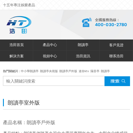
十五年專注娛樂產品
全國服務熱線：
400-030-2780
浩田首頁
產品中心
朗讀亭
客戶見證
解決方案
視頻中心
浩田資訊
聯系浩田
熱門關鍵詞：
中小學朗讀亭
朗讀亭央視版
朗讀亭戶外版
迷你ktv
隔音亭
朗讀亭
朗讀亭室外版
產品名稱：朗讀亭戶外版