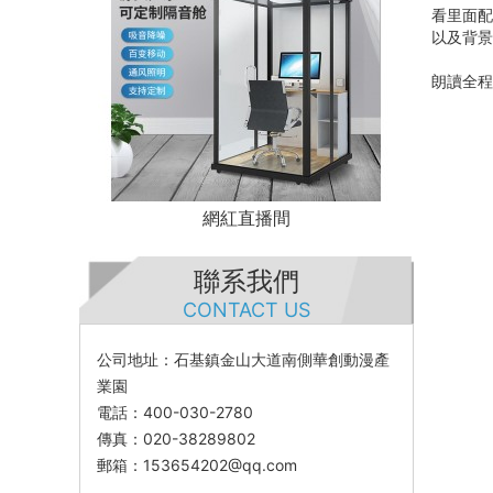
看里面配
以及背景
朗讀全程
網紅直播間
聯系我們
CONTACT US
公司地址：石基鎮金山大道南側華創動漫產
業園
電話：400-030-2780
傳真：020-38289802
郵箱：153654202@qq.com