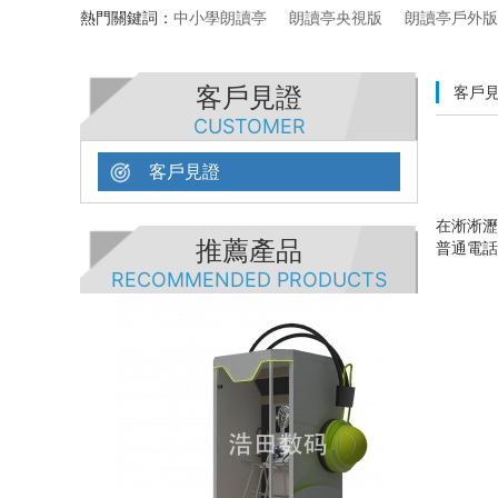
熱門關鍵詞：
中小學朗讀亭
朗讀亭央視版
朗讀亭戶外版
客戶見證
客戶
CUSTOMER
客戶見證
在淅淅瀝
推薦產品
普通電話
RECOMMENDED PRODUCTS