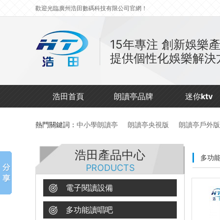
歡迎光臨廣州浩田數碼科技有限公司官網！
15年專注
創新娛樂
提供個性化娛樂解決
浩田首頁
朗讀亭品牌
迷你ktv
熱門關鍵詞：
中小學朗讀亭
朗讀亭央視版
朗讀亭戶外版
浩田產品中心
多功
PRODUCTS
電子閱讀設備
多功能讀唱吧