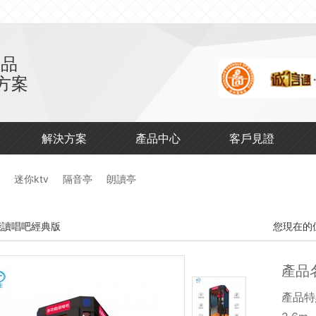
產品
方案
解決方案
產品中心
客戶見證
迷你ktv
隔音亭
朗讀亭
能讀唱吧經典版
您現在的
產品
產品特