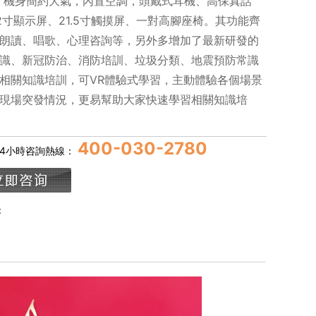
m，機身簡約大氣，內置空調，頭戴式耳機、高保真話
2寸顯示屏、21.5寸觸摸屏、一對高腳座椅。其功能齊
朗讀、唱歌、心理咨詢等，另外多增加了最新研發的
識、新冠防治、消防培訓、垃圾分類、地震預防常識
相關知識培訓，可VR體驗式學習，主動體驗各個場景
現場突發情況，更易幫助大家快速學習相關知識培
400-030-2780
24小時咨詢熱線：
：