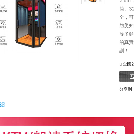
2.6
筒、3
全，可
防災知
等多類
的真實
訓！
全國
分享到
紹