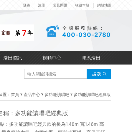
登錄
注冊
常見問題
收藏本站
網站地圖
全國服務熱線：
400-030-2780
浩田資訊
視頻中心
聯系浩田
位置：
首頁
?
產品中心
?
多功能讀唱吧
?
多功能讀唱吧經典版
名稱：多功能讀唱吧經典版
點：多功能讀唱吧經典款的長為1.48m 寬1.46m 高