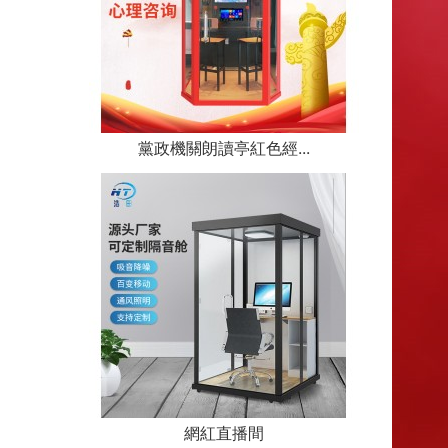
黨政機關朗讀亭紅色經...
網紅直播間