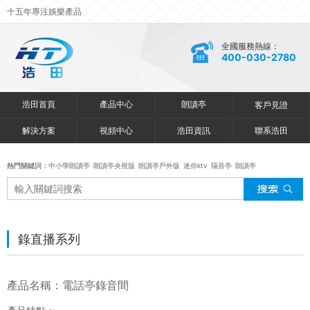
十五年專注娛樂產品
全國服務熱線：
400-030-2780
浩田首頁
產品中心
朗讀亭
客戶見證
解決方案
視頻中心
浩田資訊
聯系浩田
熱門關鍵詞：
中小學朗讀亭
朗讀亭央視版
朗讀亭戶外版
迷你ktv
隔音亭
朗讀亭
錄直播系列
產品名稱：電話亭錄音間