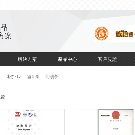
產品
方案
解決方案
產品中心
客戶見證
迷你ktv
隔音亭
朗讀亭
認證