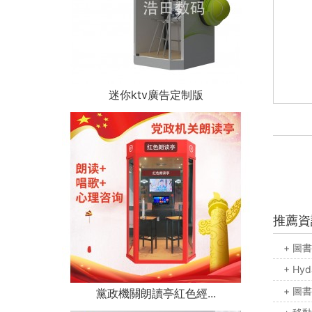
迷你ktv廣告定制版
推薦資
+ 圖
+ H
+ 圖
黨政機關朗讀亭紅色經...