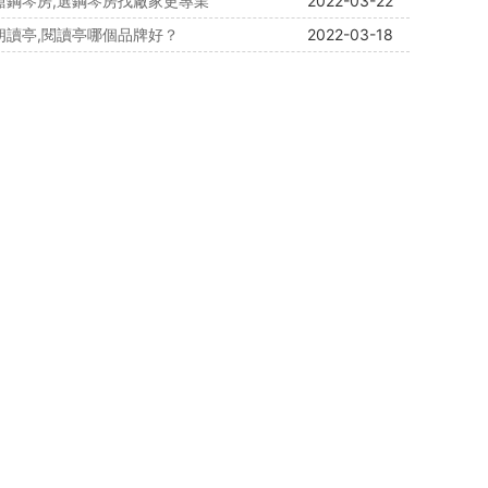
音艙鋼琴房,選鋼琴房找廠家更專業
2022-03-22
慧朗讀亭,閱讀亭哪個品牌好？
2022-03-18