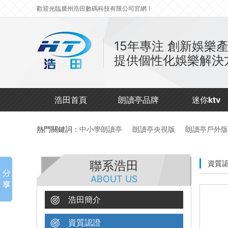
歡迎光臨廣州浩田數碼科技有限公司官網！
15年專注
創新娛樂
提供個性化娛樂解決
浩田首頁
朗讀亭品牌
迷你ktv
熱門關鍵詞：
中小學朗讀亭
朗讀亭央視版
朗讀亭戶外版
聯系浩田
資質
ABOUT US
浩田簡介
資質認證