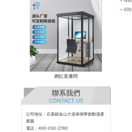
+ 移
+ 唱
網紅直播間
聯系我們
CONTACT US
公司地址：石基鎮金山大道南側華創動漫產
業園
電話：400-030-2780