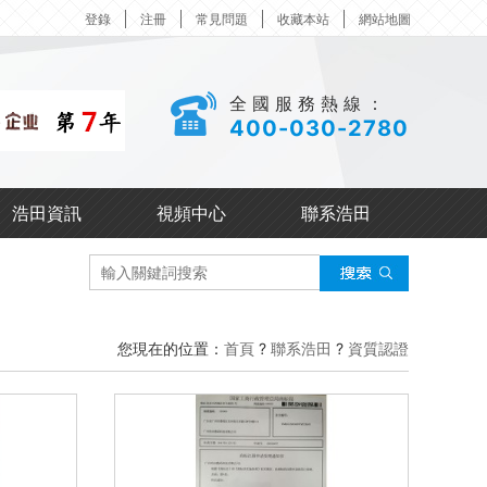
登錄
注冊
常見問題
收藏本站
網站地圖
全國服務熱線：
400-030-2780
浩田資訊
視頻中心
聯系浩田
您現在的位置：
首頁
?
聯系浩田
?
資質認證