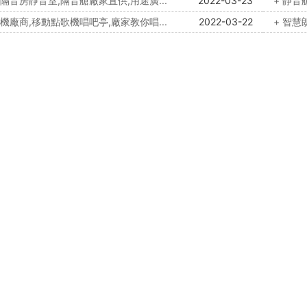
動隔音房靜音室,隔音艙廠家直供,用途廣...
2022-03-23
+ 靜
歌機廠商,移動點歌機唱吧亭,廠家教你唱...
2022-03-22
+ 智