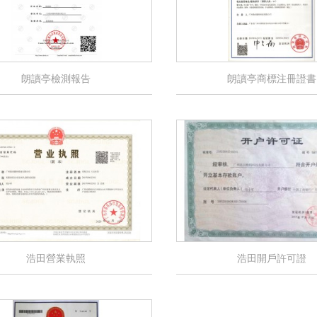
朗讀亭檢測報告
朗讀亭商標注冊證書
浩田營業執照
浩田開戶許可證