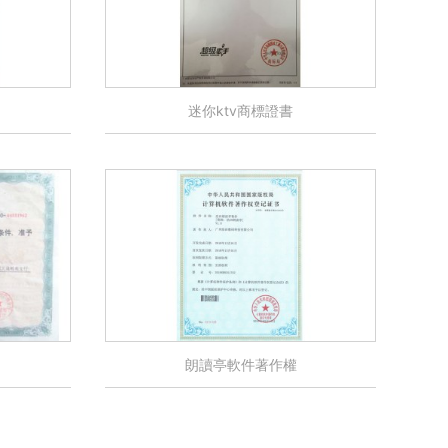
迷你ktv商標證書
朗讀亭軟件著作權