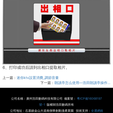
6、打印成功后請到出相口提取相片。
上一篇：
迷你ktv設置消費_調節音量
下一篇：
朗讀亭怎么使用—浩田朗讀亭操作...
公司名稱：廣州浩田數碼科技有限公司 備案號：
粵ICP備16068197
號-1
版權歸浩田數碼所有
公司地址：石基鎮金山大道南側華創動漫產業園 技術支持：
全通網絡