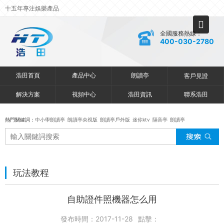
十五年專注娛樂產品
全國服務熱線：
400-030-2780
浩田首頁
產品中心
朗讀亭
客戶見證
解決方案
視頻中心
浩田資訊
聯系浩田
熱門關鍵詞：
中小學朗讀亭
朗讀亭央視版
朗讀亭戶外版
迷你ktv
隔音亭
朗讀亭
玩法教程
自助證件照機器怎么用
發布時間：2017-11-28
點擊：