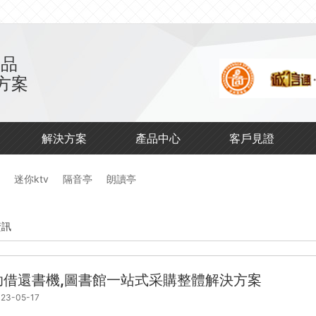
產品
方案
解決方案
產品中心
客戶見證
迷你ktv
隔音亭
朗讀亭
資訊
助借還書機,圖書館一站式采購整體解決方案
23-05-17