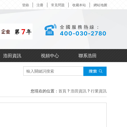
登錄
注冊
常見問題
收藏本站
網站地圖
全國服務熱線：
400-030-2780
浩田資訊
視頻中心
聯系浩田
您現在的位置：
首頁
?
浩田資訊
?
行業資訊