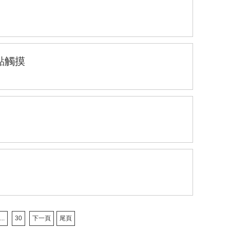
點觸摸
...
30
下一頁
尾頁