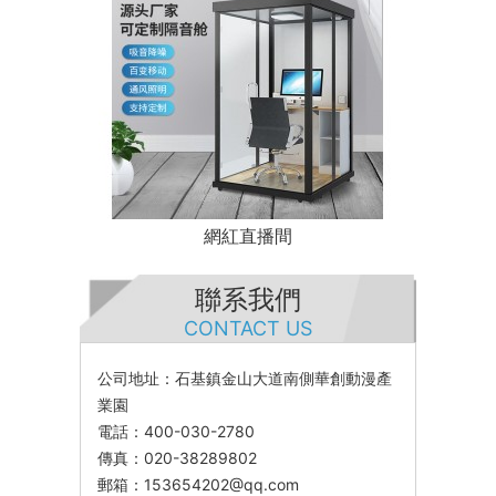
網紅直播間
聯系我們
CONTACT US
公司地址：石基鎮金山大道南側華創動漫產
業園
電話：400-030-2780
傳真：020-38289802
郵箱：153654202@qq.com