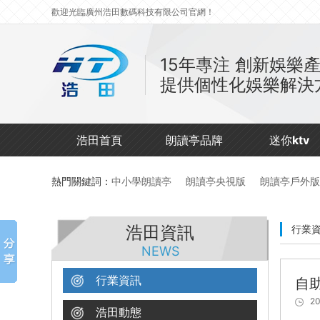
歡迎光臨廣州浩田數碼科技有限公司官網！
15年專注
創新娛樂
提供個性化娛樂解決
浩田首頁
朗讀亭品牌
迷你ktv
熱門關鍵詞：
中小學朗讀亭
朗讀亭央視版
朗讀亭戶外版
浩田資訊
行業
NEWS
行業資訊
自
20
浩田動態