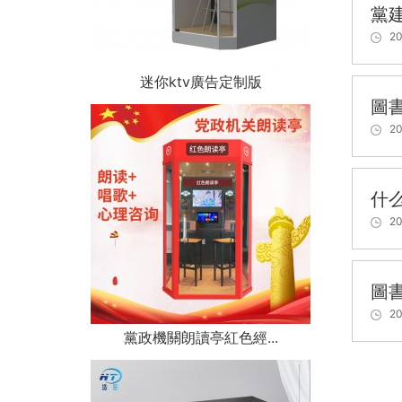
黨
20
迷你ktv廣告定制版
圖
20
什
20
圖
20
黨政機關朗讀亭紅色經...