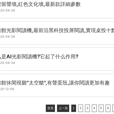
建留聲墻,紅色文化墻,最新款詳細參數
23-04-24
書館光影閱讀機,最前沿黑科技投屏閱讀,實現桌投十
23-04-24
么是AI光影閱讀機?它起了什么作用?
23-04-24
書館休閑視聽"太空艙",有聲蛋殼,讓你閱讀更加有趣
22-12-06
首頁
上一頁
1
2
3
4
5
6