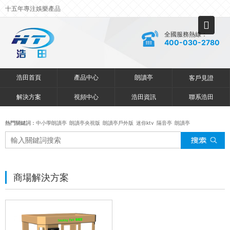
十五年專注娛樂產品
全國服務熱線：
400-030-2780
浩田首頁
產品中心
朗讀亭
客戶見證
解決方案
視頻中心
浩田資訊
聯系浩田
熱門關鍵詞：
中小學朗讀亭
朗讀亭央視版
朗讀亭戶外版
迷你ktv
隔音亭
朗讀亭
商場解決方案