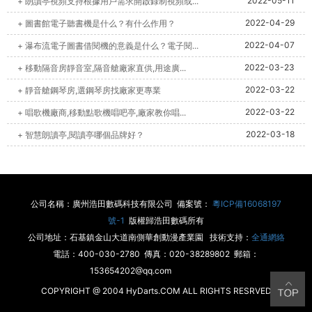
2022-05-11
+ 朗讀亭視頻支持根據用戶需求開啟錄制視頻或...
2022-04-29
+ 圖書館電子聽書機是什么？有什么作用？
2022-04-07
+ 瀑布流電子圖書借閱機的意義是什么？電子閱...
2022-03-23
+ 移動隔音房靜音室,隔音艙廠家直供,用途廣...
2022-03-22
+ 靜音艙鋼琴房,選鋼琴房找廠家更專業
2022-03-22
+ 唱歌機廠商,移動點歌機唱吧亭,廠家教你唱...
2022-03-18
+ 智慧朗讀亭,閱讀亭哪個品牌好？
公司名稱：廣州浩田數碼科技有限公司 備案號：
粵ICP備16068197
號-1
版權歸浩田數碼所有
公司地址：石基鎮金山大道南側華創動漫產業園 技術支持：
全通網絡
電話：400-030-2780 傳真：020-38289802 郵箱：
153654202@qq.com
COPYRIGHT @ 2004 HyDarts.COM ALL RIGHTS RESRVED