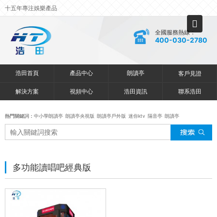
十五年專注娛樂產品
全國服務熱線：
400-030-2780
浩田首頁
產品中心
朗讀亭
客戶見證
解決方案
視頻中心
浩田資訊
聯系浩田
熱門關鍵詞：
中小學朗讀亭
朗讀亭央視版
朗讀亭戶外版
迷你ktv
隔音亭
朗讀亭
多功能讀唱吧經典版